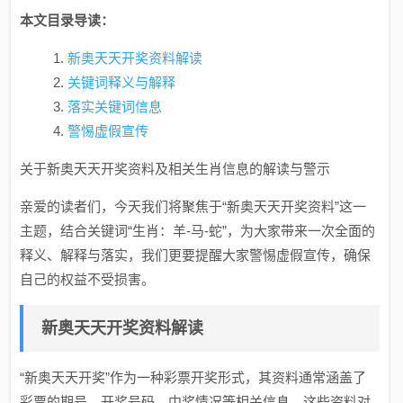
本文目录导读：
新奥天天开奖资料解读
关键词释义与解释
落实关键词信息
警惕虚假宣传
关于新奥天天开奖资料及相关生肖信息的解读与警示
亲爱的读者们，今天我们将聚焦于“新奥天天开奖资料”这一
主题，结合关键词“生肖：羊-马-蛇”，为大家带来一次全面的
释义、解释与落实，我们更要提醒大家警惕虚假宣传，确保
自己的权益不受损害。
新奥天天开奖资料解读
“新奥天天开奖”作为一种彩票开奖形式，其资料通常涵盖了
彩票的期号、开奖号码、中奖情况等相关信息，这些资料对