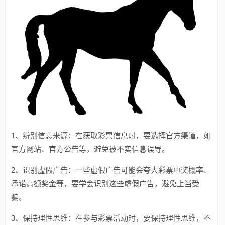
1、辨别信息来源：在获取彩票信息时，要选择官方渠道，如
官方网站、官方公告等，避免被不实信息误导。
2、识别虚假广告：一些虚假广告可能会夸大彩票中奖概率、
承诺高额奖金等，要学会识别这些虚假广告，避免上当受
骗。
3、保持理性思维：在参与彩票活动时，要保持理性思维，不