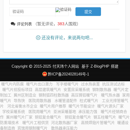
（暂无评论，
383
人围观）
评论列表
还没有评论，来说两句吧...
Copyright
2015-2025
付天玮个人网站
基于
Z-BlogPHP
搭建
黔ICP备2024028149号-1
暖气片内防腐
暖气片出口潜力
写字楼暖气片
过水热装置
抗压测试达标
暖气片招投标项目
高层建筑暖气片
安置房采暖系统
钢制散热器
暖气片定
制加工
冀州区制造业
钢制弧四柱散热器
高压铸铝暖气片
暖气热水器
家用
暖气片
导热快
医院用散热器
水暖管道配件
柱式暖气片
工业光排管暖气
片
河北省衡水市企业
暖气片用户推荐
暖气片节能设计
暖气片源头厂家
学校采暖系统
医院用暖气片
亚洲采暖基地
承压能力强
暖气片经销商合
作
冀州暖气片厂家
铜铝复合暖气片
铜铝复合暖气片
钢五柱暖气片
暖气片
防熏墙技术
暖气片工程供货
河北散热器厂家
高频焊翅片管暖气片
暖通设
备制造商
宾馆用钢制暖气片
散热器承压能力