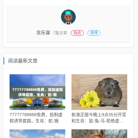
念乐容
7篇文章
站点
微博
阅读最新文章
77777788888免费，抵制虚
新澳正版今晚上9点35分开奖
假诱导套路，生肖：蛇-猴
和生肖：鼠-兔-马-拒绝虚假
的诱惑