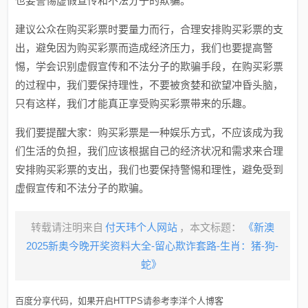
也要警惕虚假宣传和不法分子的欺骗。
建议公众在购买彩票时要量力而行，合理安排购买彩票的支
出，避免因为购买彩票而造成经济压力，我们也要提高警
惕，学会识别虚假宣传和不法分子的欺骗手段，在购买彩票
的过程中，我们要保持理性，不要被贪婪和欲望冲昏头脑，
只有这样，我们才能真正享受购买彩票带来的乐趣。
我们要提醒大家：购买彩票是一种娱乐方式，不应该成为我
们生活的负担，我们应该根据自己的经济状况和需求来合理
安排购买彩票的支出，我们也要保持警惕和理性，避免受到
虚假宣传和不法分子的欺骗。
转载请注明来自
付天玮个人网站
，本文标题：
《新澳
2025新奥今晚开奖资料大全-留心欺诈套路-生肖：猪-狗-
蛇》
百度分享代码，如果开启HTTPS请参考李洋个人博客