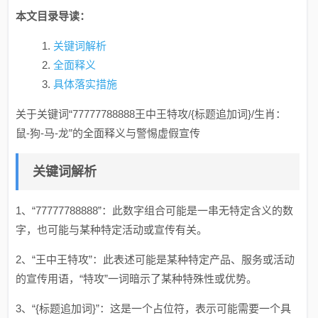
本文目录导读：
关键词解析
全面释义
具体落实措施
关于关键词“77777788888王中王特攻/{标题追加词}/生肖：
鼠-狗-马-龙”的全面释义与警惕虚假宣传
关键词解析
1、“77777788888”：此数字组合可能是一串无特定含义的数
字，也可能与某种特定活动或宣传有关。
2、“王中王特攻”：此表述可能是某种特定产品、服务或活动
的宣传用语，“特攻”一词暗示了某种特殊性或优势。
3、“{标题追加词}”：这是一个占位符，表示可能需要一个具