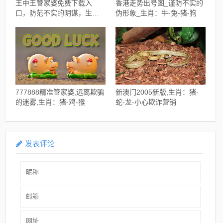
王中王管家婆免费下载入
香港走势出号图_谨防不实的
口，防范不实的阴谋，生
伪形象_生肖：牛-兔-猪-狗
肖：兔-鸡-羊-龙
777888精准管家婆,远离欺骗
新澳门2005新版,生肖：猪-
的迷雾,生肖：猪-鸡-猴
蛇-龙-小心欺诈营销
发表评论