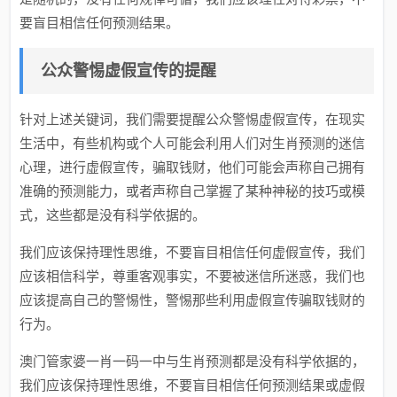
要盲目相信任何预测结果。
公众警惕虚假宣传的提醒
针对上述关键词，我们需要提醒公众警惕虚假宣传，在现实
生活中，有些机构或个人可能会利用人们对生肖预测的迷信
心理，进行虚假宣传，骗取钱财，他们可能会声称自己拥有
准确的预测能力，或者声称自己掌握了某种神秘的技巧或模
式，这些都是没有科学依据的。
我们应该保持理性思维，不要盲目相信任何虚假宣传，我们
应该相信科学，尊重客观事实，不要被迷信所迷惑，我们也
应该提高自己的警惕性，警惕那些利用虚假宣传骗取钱财的
行为。
澳门管家婆一肖一码一中与生肖预测都是没有科学依据的，
我们应该保持理性思维，不要盲目相信任何预测结果或虚假