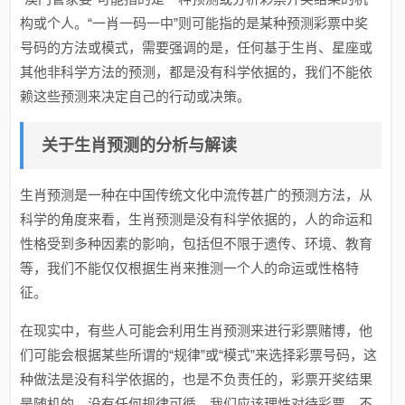
构或个人。“一肖一码一中”则可能指的是某种预测彩票中奖
号码的方法或模式，需要强调的是，任何基于生肖、星座或
其他非科学方法的预测，都是没有科学依据的，我们不能依
赖这些预测来决定自己的行动或决策。
关于生肖预测的分析与解读
生肖预测是一种在中国传统文化中流传甚广的预测方法，从
科学的角度来看，生肖预测是没有科学依据的，人的命运和
性格受到多种因素的影响，包括但不限于遗传、环境、教育
等，我们不能仅仅根据生肖来推测一个人的命运或性格特
征。
在现实中，有些人可能会利用生肖预测来进行彩票赌博，他
们可能会根据某些所谓的“规律”或“模式”来选择彩票号码，这
种做法是没有科学依据的，也是不负责任的，彩票开奖结果
是随机的，没有任何规律可循，我们应该理性对待彩票，不