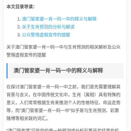
本文目录导读：
澳门管家婆一肖一码一中的释义与解释
关于生肖预测的分析与解读
公众警惕虚假宣传的提醒
关于澳门管家婆一肖一码一中与生肖预测的相关解析及公众
警惕虚假宣传的提醒
澳门管家婆一肖一码一中的释义与解释
在探讨澳门管家婆一肖一码一中之前，我们首先需要理解其
背景与含义，在中国传统文化中，生肖（属相）具有特殊的
意义，人们常常根据生肖来推测个人的性格特征、命运走势
等，而“澳门管家婆一肖一码一中”似乎是与生肖预测、彩票
赌博等相关联的词汇。
“澳门管家婆”可能指的是一种预测或分析彩票开奖结果的机