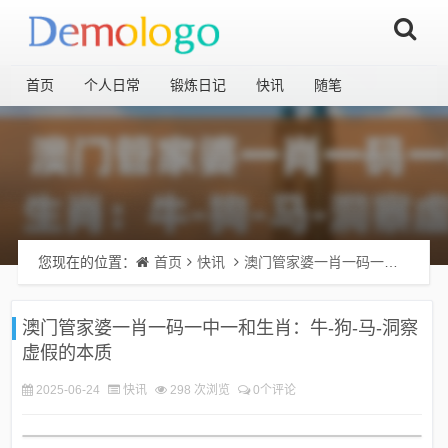
首页
个人日常
锻炼日记
快讯
随笔
您现在的位置：
首页
快讯
澳门管家婆一肖一码一中一和生肖：牛-狗-马-洞察虚假的本质
澳门管家婆一肖一码一中一和生肖：牛-狗-马-洞察
虚假的本质
2025-06-24
快讯
298 次浏览
0个评论