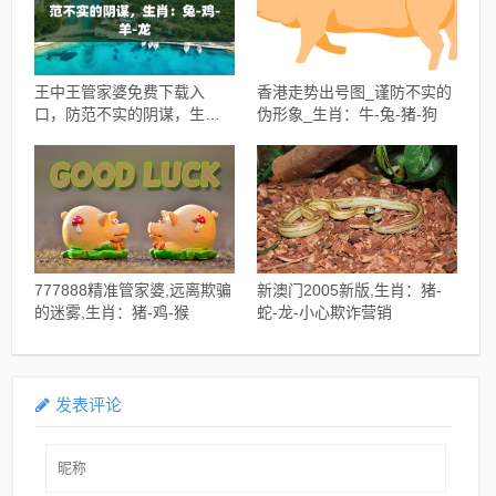
王中王管家婆免费下载入
香港走势出号图_谨防不实的
口，防范不实的阴谋，生
伪形象_生肖：牛-兔-猪-狗
肖：兔-鸡-羊-龙
777888精准管家婆,远离欺骗
新澳门2005新版,生肖：猪-
的迷雾,生肖：猪-鸡-猴
蛇-龙-小心欺诈营销
发表评论