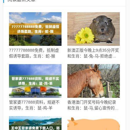
77777788888免费，抵制虚
新澳正版今晚上9点35分开奖
假诱导套路，生肖：蛇-猴
和生肖：鼠-兔-马-拒绝虚假
的诱惑
管家婆777888资料，规避不
香港澳门开奖号码今晚纪录
实诱导，生肖：鼠-鸡-羊
和生肖：鼠-马,留心宣传的陷
阱