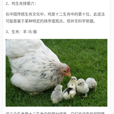
2、鸡生肖排第六：
在中国传统生肖文化中，鸡是十二生肖中的第十位，此说法
可能是基于某种特定的排序或观点，但并无科学依据。
3、生肖：羊-马-猴
这三个生肖是十二生肖中的部分成员，它们并没有任何特殊