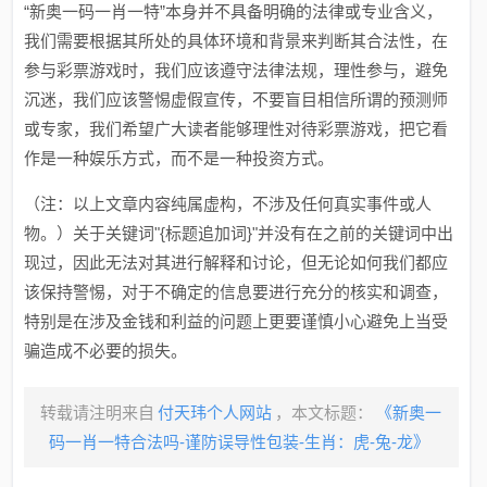
“新奥一码一肖一特”本身并不具备明确的法律或专业含义，
我们需要根据其所处的具体环境和背景来判断其合法性，在
参与彩票游戏时，我们应该遵守法律法规，理性参与，避免
沉迷，我们应该警惕虚假宣传，不要盲目相信所谓的预测师
或专家，我们希望广大读者能够理性对待彩票游戏，把它看
作是一种娱乐方式，而不是一种投资方式。
（注：以上文章内容纯属虚构，不涉及任何真实事件或人
物。）关于关键词"{标题追加词}"并没有在之前的关键词中出
现过，因此无法对其进行解释和讨论，但无论如何我们都应
该保持警惕，对于不确定的信息要进行充分的核实和调查，
特别是在涉及金钱和利益的问题上更要谨慎小心避免上当受
骗造成不必要的损失。
转载请注明来自
付天玮个人网站
，本文标题：
《新奥一
码一肖一特合法吗-谨防误导性包装-生肖：虎-兔-龙》