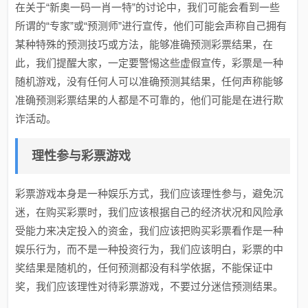
在关于“新奥一码一肖一特”的讨论中，我们可能会看到一些
所谓的“专家”或“预测师”进行宣传，他们可能会声称自己拥有
某种特殊的预测技巧或方法，能够准确预测彩票结果，在
此，我们提醒大家，一定要警惕这些虚假宣传，彩票是一种
随机游戏，没有任何人可以准确预测其结果，任何声称能够
准确预测彩票结果的人都是不可靠的，他们可能是在进行欺
诈活动。
理性参与彩票游戏
彩票游戏本身是一种娱乐方式，我们应该理性参与，避免沉
迷，在购买彩票时，我们应该根据自己的经济状况和风险承
受能力来决定投入的资金，我们应该把购买彩票看作是一种
娱乐行为，而不是一种投资行为，我们应该明白，彩票的中
奖结果是随机的，任何预测都没有科学依据，不能保证中
奖，我们应该理性对待彩票游戏，不要过分迷信预测结果。