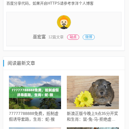
百度分享代码，如果开启HTTPS请参考李洋个人博客
巫宏富
12篇文章
站点
微博
阅读最新文章
77777788888免费，抵制虚
新澳正版今晚上9点35分开奖
假诱导套路，生肖：蛇-猴
和生肖：鼠-兔-马-拒绝虚假
的诱惑