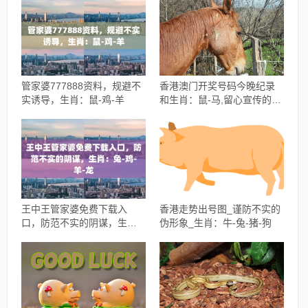
管家婆777888资料，规避不
香港澳门开奖号码今晚纪录
实诱导，生肖：鼠-鸡-羊
和生肖：鼠-马,留心宣传的陷
阱
王中王管家婆免费下载入
香港走势出号图_谨防不实的
口，防范不实的阴谋，生
伪形象_生肖：牛-兔-猪-狗
肖：兔-鸡-羊-龙