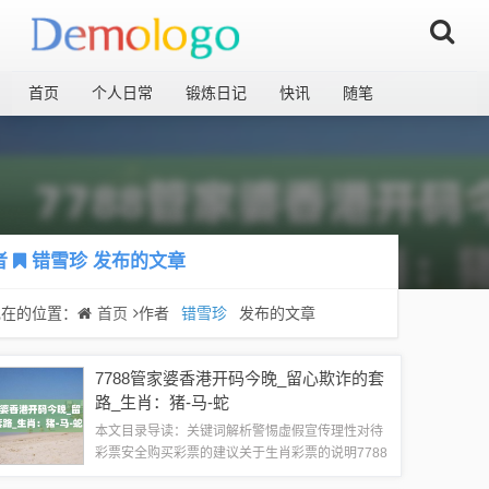
首页
个人日常
锻炼日记
快讯
随笔
者
错雪珍
发布的文章
现在的位置：
首页
作者
错雪珍
发布的文章
7788管家婆香港开码今晚_留心欺诈的套
路_生肖：猪-马-蛇
本文目录导读：关键词解析警惕虚假宣传理性对待
彩票安全购买彩票的建议关于生肖彩票的说明7788
管家婆香港开码今晚”等相关关键词的解释与警惕虚