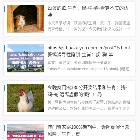
警示的文章澳门管家婆与生肖预测澳门管家婆这一
颂波的歌,生肖：鼠-牛-狗-看穿不实的伪
概念，在民间流传甚广，往往与占卜、预测等...
装
本文目录导读：颂波的歌生肖：鼠、牛、狗警惕虚
假宣传鼠、牛、狗的探讨今天我们来深入探讨一个
特殊的主题——“颂波的歌”，并围绕生肖中的鼠、
牛、狗展开分析，提醒公众警惕虚假宣传，确保获
https://js.huazaiyun.com.cn/post/15.html-
取真实准确的信息，在这个过程中，我们将...
警惕诱导性陷阱-生肖：虎-狗-羊
本文目录导读：关键词解析关于关键词
“https://js.huazaiyun.com.cn/post/15.html/{标题追
加词}/生肖：虎-狗-羊”的全面释义、解释与落实警
惕虚假宣传的文章关键词解析1、https...
今晚奥门9点35分开奖结果和生肖：猪-
鸡-蛇,远离虚假的假推广局
关于警惕虚假宣传与今晚奥门彩票开奖结果的真相
尊敬的公众，您好！我想强调一点，彩票开奖结果
是完全随机的，任何关于彩票开奖的预测都是不科
学的，本文旨在解释您所提供的关键词，并提醒公
澳门管家婆100%期期中，谨防虚假信息
众警惕虚假宣传。关键词解析：1、“今晚奥...
风险，生肖：虎