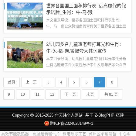
种具有精准管理功能的应用程序或软件，如管家婆
世界各国国土面积排行表_远离虚假的假
类型的软件，用于个人或企业的财务管理等...
承诺牌_生肖：牛-马-猴
本文目录导读：世界各国国土面积排行表生肖：
牛、马、猴公众警惕虚假宣传关于世界各国国土面
积排行表、生肖牛、马、猴的解读与公众警惕虚假
宣传世界各国国土面积排行表我们来探讨“世界各国
幼儿园多名儿童遭老师打耳光和生肖：
国土面积排行表”，这一关键词涉及全球各国...
牛-兔-猪-狗,警惕夸大其词宣传
本文目录导读：幼儿园儿童遭老师打耳光事件分析
生肖话题与事件关联性分析事件反思与启示公众应
如何保护自己免受虚假宣传的侵害关于幼儿园多名
儿童遭老师打耳光事件及生肖相关话题的分析与提
首页
上一页
3
4
5
6
7
8
醒关于幼儿园多名儿童遭到老师打耳光的事件...
9
10
11
12
下一页
末页
共 81 页
Copyright
2015-2025
付天玮个人网站
基于
Z-BlogPHP
搭建
黔ICP备2024028149号-1
高效节能散热器
高层建筑暖气片
静电喷涂工艺
冀州区采暖设备
中心距