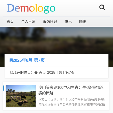
首页
个人日常
锻炼日记
快讯
随笔
2025年6月 第7页
您现在的位置：
首页
2025年6月 第7页
澳门管家婆100中和生肖：牛-鸡-警惕迷
惑的策略
本文目录导读：澳门管家婆与生肖预测关键词解析
与释义虚假宣传与公众警惕具体落实措施与建议拓
展阅读与建议关于澳门管家婆生肖预测及虚假宣传