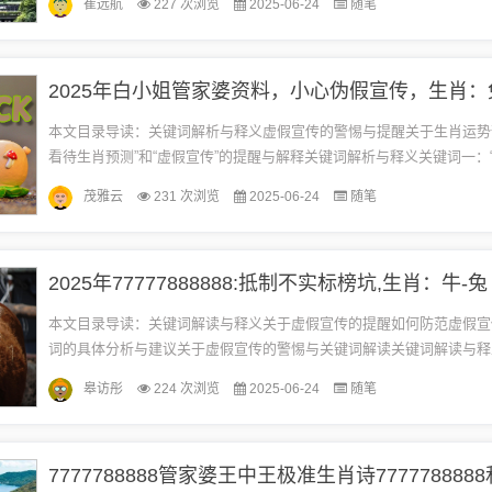
崔远航
227 次浏览
2025-06-24
随笔
本文目录导读：关键词解析与释义虚假宣传的警惕与提醒关于生肖运势
看待生肖预测”和“虚假宣传”的提醒与解释关键词解析与释义关键词一：“2
姐管家婆资料”此关键词似乎涉及到某种特定的人物或资料，可能与某..
茂雅云
231 次浏览
2025-06-24
随笔
2025年77777888888:抵制不实标榜坑,生肖：牛-兔
本文目录导读：关键词解读与释义关于虚假宣传的提醒如何防范虚假宣
词的具体分析与建议关于虚假宣传的警惕与关键词解读关键词解读与释
“2025年”、“77777888888”、生肖：“牛”、“兔”，以及“...
皋访彤
224 次浏览
2025-06-24
随笔