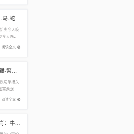
-马-蛇
新奥今天晚
奥今天晚上9
...
阅读全文
今晚澳门9点35分开奖号码结果,生肖：牛-马-蛇-龙-猴-警惕伪宣传陷阱
议与举措关
述需要强调
性对待...
阅读全文
今晚澳门9点35分开奖结果图片:留心宣传的陷阱,生肖：牛-狗-马-龙