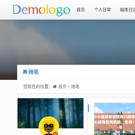
首页
个人日常
锻炼日
随笔
您现在的位置：
首页
随笔